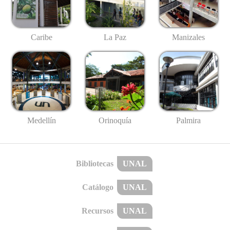
Caribe
La Paz
Manizales
Medellín
Palmira
Orinoquía
Bibliotecas
UNAL
Catálogo
UNAL
Recursos
UNAL