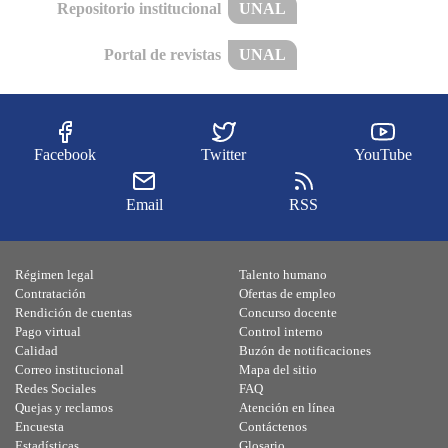
Repositorio institucional
UNAL
Portal de revistas
UNAL
Facebook
Twitter
YouTube
Email
RSS
Régimen legal
Talento humano
Contratación
Ofertas de empleo
Rendición de cuentas
Concurso docente
Pago virtual
Control interno
Calidad
Buzón de notificaciones
Correo institucional
Mapa del sitio
Redes Sociales
FAQ
Quejas y reclamos
Atención en línea
Encuesta
Contáctenos
Estadísticas
Glosario