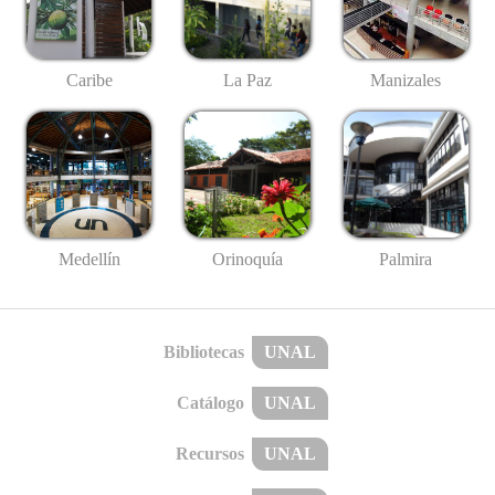
Caribe
La Paz
Manizales
Medellín
Palmira
Orinoquía
Bibliotecas
UNAL
Catálogo
UNAL
Recursos
UNAL