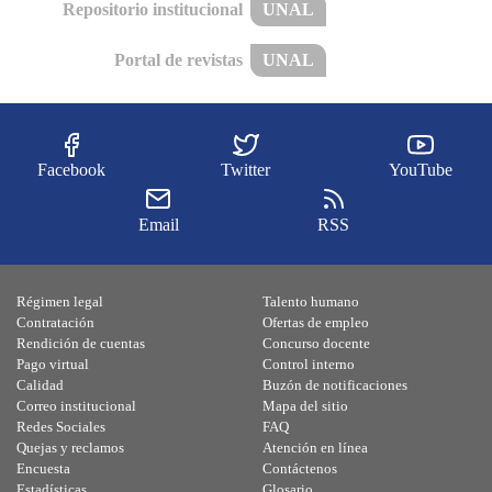
Repositorio institucional
UNAL
Portal de revistas
UNAL
Facebook
Twitter
YouTube
Email
RSS
Régimen legal
Talento humano
Contratación
Ofertas de empleo
Rendición de cuentas
Concurso docente
Pago virtual
Control interno
Calidad
Buzón de notificaciones
Correo institucional
Mapa del sitio
Redes Sociales
FAQ
Quejas y reclamos
Atención en línea
Encuesta
Contáctenos
Estadísticas
Glosario