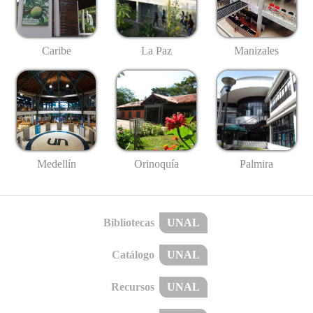
Caribe
La Paz
Manizales
Medellín
Palmira
Orinoquía
Bibliotecas
UNAL
Catálogo
UNAL
Recursos
UNAL