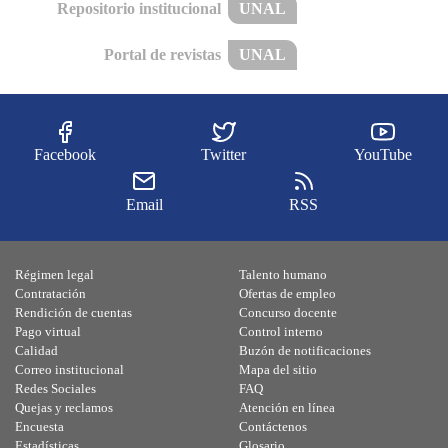
Repositorio institucional
UNAL
Portal de revistas
UNAL
Facebook
Twitter
YouTube
Email
RSS
Régimen legal
Talento humano
Contratación
Ofertas de empleo
Rendición de cuentas
Concurso docente
Pago virtual
Control interno
Calidad
Buzón de notificaciones
Correo institucional
Mapa del sitio
Redes Sociales
FAQ
Quejas y reclamos
Atención en línea
Encuesta
Contáctenos
Estadísticas
Glosario