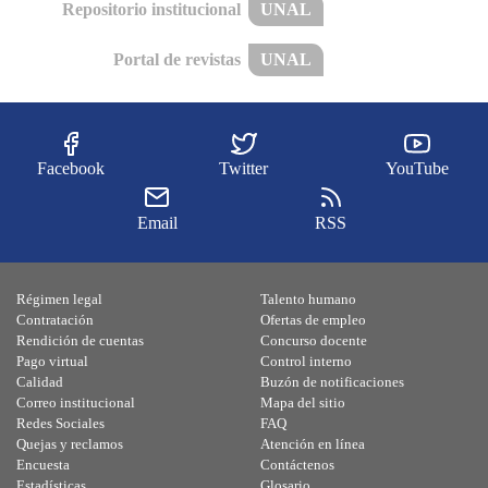
Repositorio institucional
UNAL
Portal de revistas
UNAL
Facebook
Twitter
YouTube
Email
RSS
Régimen legal
Talento humano
Contratación
Ofertas de empleo
Rendición de cuentas
Concurso docente
Pago virtual
Control interno
Calidad
Buzón de notificaciones
Correo institucional
Mapa del sitio
Redes Sociales
FAQ
Quejas y reclamos
Atención en línea
Encuesta
Contáctenos
Estadísticas
Glosario