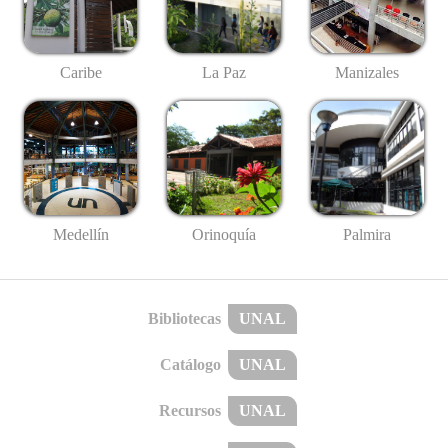
Caribe
La Paz
Manizales
Medellín
Palmira
Orinoquía
Bibliotecas
UNAL
Catálogo
UNAL
Recursos
UNAL