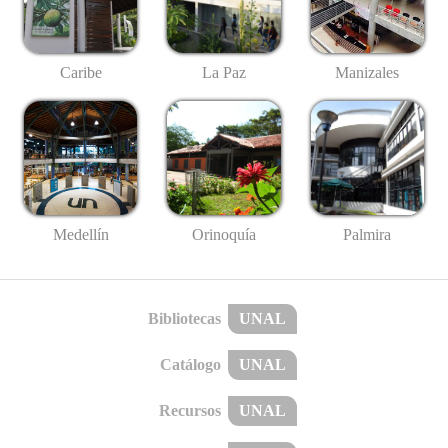
Caribe
La Paz
Manizales
Medellín
Palmira
Orinoquía
Bibliotecas
UNAL
Catálogo
UNAL
Recursos
UNAL