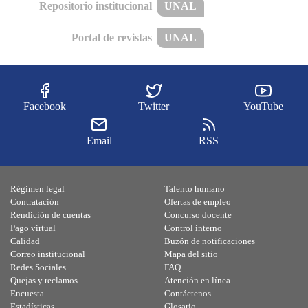
Repositorio institucional
UNAL
Portal de revistas
UNAL
Facebook
Twitter
YouTube
Email
RSS
Régimen legal
Talento humano
Contratación
Ofertas de empleo
Rendición de cuentas
Concurso docente
Pago virtual
Control interno
Calidad
Buzón de notificaciones
Correo institucional
Mapa del sitio
Redes Sociales
FAQ
Quejas y reclamos
Atención en línea
Encuesta
Contáctenos
Estadísticas
Glosario