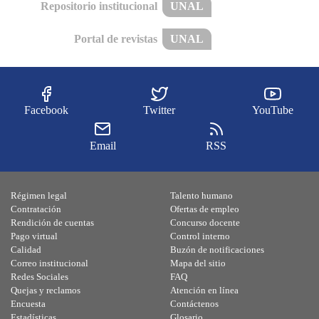
Repositorio institucional
UNAL
Portal de revistas
UNAL
Facebook
Twitter
YouTube
Email
RSS
Régimen legal
Talento humano
Contratación
Ofertas de empleo
Rendición de cuentas
Concurso docente
Pago virtual
Control interno
Calidad
Buzón de notificaciones
Correo institucional
Mapa del sitio
Redes Sociales
FAQ
Quejas y reclamos
Atención en línea
Encuesta
Contáctenos
Estadísticas
Glosario