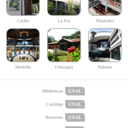
Caribe
La Paz
Manizales
Medellín
Palmira
Orinoquía
Bibliotecas
UNAL
Catálogo
UNAL
Recursos
UNAL