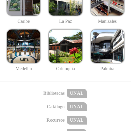
Caribe
La Paz
Manizales
Medellín
Palmira
Orinoquía
Bibliotecas
UNAL
Catálogo
UNAL
Recursos
UNAL