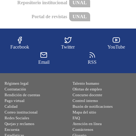
Repositorio institucional
UNAL
Portal de revistas
UNAL
Facebook
Twitter
YouTube
Email
RSS
Régimen legal
Talento humano
Contratación
Ofertas de empleo
Rendición de cuentas
Concurso docente
Pago virtual
Control interno
Calidad
Buzón de notificaciones
Correo institucional
Mapa del sitio
Redes Sociales
FAQ
Quejas y reclamos
Atención en línea
Encuesta
Contáctenos
Estadísticas
Glosario