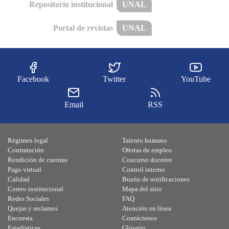
Repositorio institucional
UNAL
Portal de revistas
UNAL
Facebook
Twitter
YouTube
Email
RSS
Régimen legal
Talento humano
Contratación
Ofertas de empleo
Rendición de cuentas
Concurso docente
Pago virtual
Control interno
Calidad
Buzón de notificaciones
Correo institucional
Mapa del sitio
Redes Sociales
FAQ
Quejas y reclamos
Atención en línea
Encuesta
Contáctenos
Estadísticas
Glosario