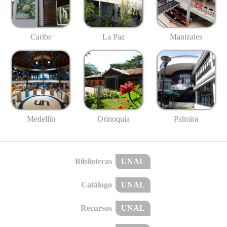
Caribe
La Paz
Manizales
Medellín
Palmira
Orinoquía
Bibliotecas
UNAL
Catálogo
UNAL
Recursos
UNAL