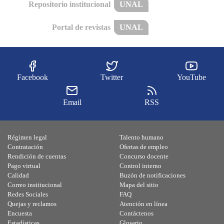
Repositorio institucional
UNAL
Portal de revistas
UNAL
Facebook
Twitter
YouTube
Email
RSS
Régimen legal
Talento humano
Contratación
Ofertas de empleo
Rendición de cuentas
Concurso docente
Pago virtual
Control interno
Calidad
Buzón de notificaciones
Correo institucional
Mapa del sitio
Redes Sociales
FAQ
Quejas y reclamos
Atención en línea
Encuesta
Contáctenos
Estadísticas
Glosario