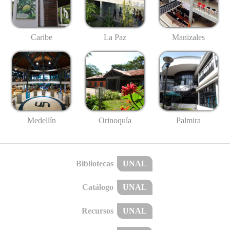
Caribe
La Paz
Manizales
Medellín
Palmira
Orinoquía
Bibliotecas
UNAL
Catálogo
UNAL
Recursos
UNAL