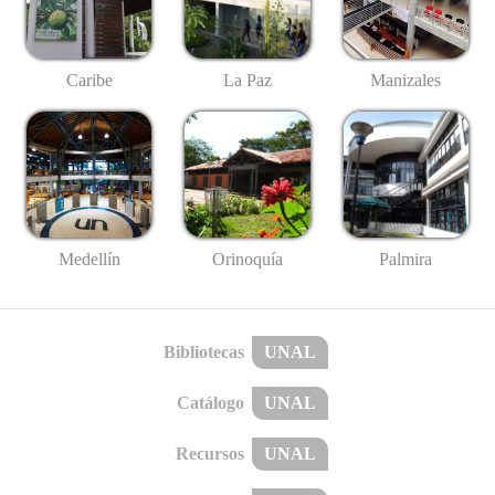
Caribe
La Paz
Manizales
Medellín
Palmira
Orinoquía
Bibliotecas
UNAL
Catálogo
UNAL
Recursos
UNAL