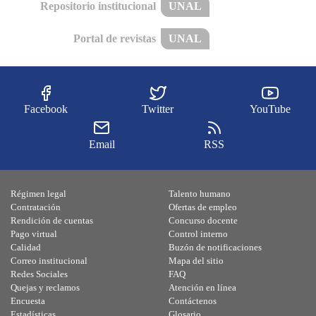
Repositorio institucional
UNAL
Portal de revistas
UNAL
Facebook
Twitter
YouTube
Email
RSS
Régimen legal
Talento humano
Contratación
Ofertas de empleo
Rendición de cuentas
Concurso docente
Pago virtual
Control interno
Calidad
Buzón de notificaciones
Correo institucional
Mapa del sitio
Redes Sociales
FAQ
Quejas y reclamos
Atención en línea
Encuesta
Contáctenos
Estadísticas
Glosario