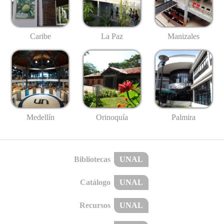
Caribe
La Paz
Manizales
Medellín
Palmira
Orinoquía
Bibliotecas
UNAL
Catálogo
UNAL
Recursos
UNAL