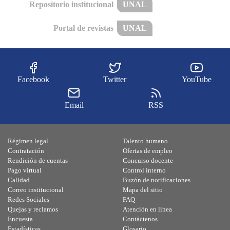
Repositorio institucional
UNAL
Portal de revistas
UNAL
Facebook
Twitter
YouTube
Email
RSS
Régimen legal
Talento humano
Contratación
Ofertas de empleo
Rendición de cuentas
Concurso docente
Pago virtual
Control interno
Calidad
Buzón de notificaciones
Correo institucional
Mapa del sitio
Redes Sociales
FAQ
Quejas y reclamos
Atención en línea
Encuesta
Contáctenos
Estadísticas
Glosario