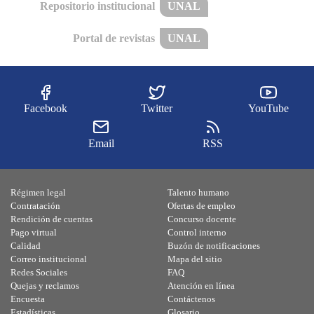
Repositorio institucional
UNAL
Portal de revistas
UNAL
Facebook
Twitter
YouTube
Email
RSS
Régimen legal
Talento humano
Contratación
Ofertas de empleo
Rendición de cuentas
Concurso docente
Pago virtual
Control interno
Calidad
Buzón de notificaciones
Correo institucional
Mapa del sitio
Redes Sociales
FAQ
Quejas y reclamos
Atención en línea
Encuesta
Contáctenos
Estadísticas
Glosario