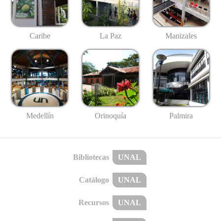
Caribe
La Paz
Manizales
Medellín
Palmira
Orinoquía
Bibliotecas
UNAL
Catálogo
UNAL
Recursos
UNAL