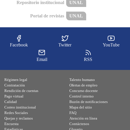
Repositorio institucional
UNAL
Portal de revistas
UNAL
Facebook
Twitter
YouTube
Email
RSS
Régimen legal
Talento humano
Contratación
Ofertas de empleo
Rendición de cuentas
Concurso docente
Pago virtual
Control interno
Calidad
Buzón de notificaciones
Correo institucional
Mapa del sitio
Redes Sociales
FAQ
Quejas y reclamos
Atención en línea
Encuesta
Contáctenos
Estadísticas
Glosario