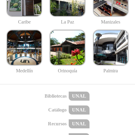
Caribe
La Paz
Manizales
Medellín
Palmira
Orinoquía
Bibliotecas
UNAL
Catálogo
UNAL
Recursos
UNAL