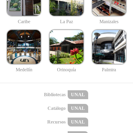
Caribe
La Paz
Manizales
Medellín
Palmira
Orinoquía
Bibliotecas
UNAL
Catálogo
UNAL
Recursos
UNAL