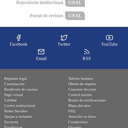
Repositorio institucional
UNAL
Portal de revistas
UNAL
Facebook
Twitter
YouTube
Email
RSS
Régimen legal
Talento humano
Contratación
Ofertas de empleo
Rendición de cuentas
Concurso docente
Pago virtual
Control interno
Calidad
Buzón de notificaciones
Correo institucional
Mapa del sitio
Redes Sociales
FAQ
Quejas y reclamos
Atención en línea
Encuesta
Contáctenos
Estadísticas
Glosario