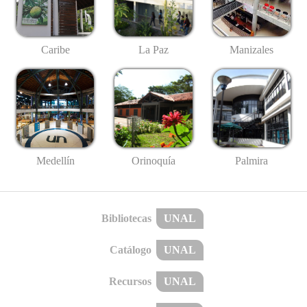
Caribe
La Paz
Manizales
Medellín
Palmira
Orinoquía
Bibliotecas
UNAL
Catálogo
UNAL
Recursos
UNAL