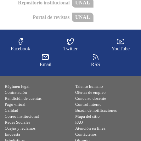
Repositorio institucional
UNAL
Portal de revistas
UNAL
Facebook
Twitter
YouTube
Email
RSS
Régimen legal
Talento humano
Contratación
Ofertas de empleo
Rendición de cuentas
Concurso docente
Pago virtual
Control interno
Calidad
Buzón de notificaciones
Correo institucional
Mapa del sitio
Redes Sociales
FAQ
Quejas y reclamos
Atención en línea
Encuesta
Contáctenos
Estadísticas
Glosario