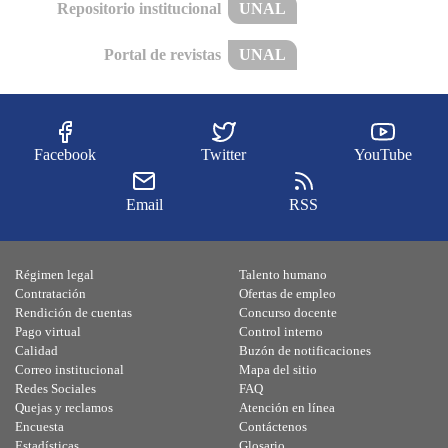
Repositorio institucional
UNAL
Portal de revistas
UNAL
Facebook
Twitter
YouTube
Email
RSS
Régimen legal
Talento humano
Contratación
Ofertas de empleo
Rendición de cuentas
Concurso docente
Pago virtual
Control interno
Calidad
Buzón de notificaciones
Correo institucional
Mapa del sitio
Redes Sociales
FAQ
Quejas y reclamos
Atención en línea
Encuesta
Contáctenos
Estadísticas
Glosario