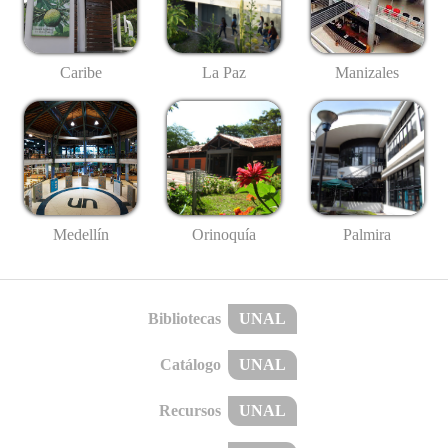
Caribe
La Paz
Manizales
Medellín
Palmira
Orinoquía
Bibliotecas
UNAL
Catálogo
UNAL
Recursos
UNAL