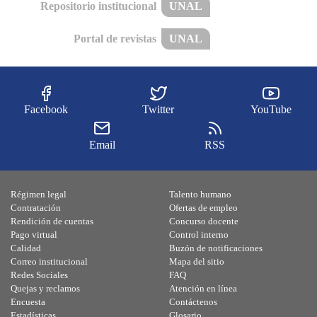
Repositorio institucional
UNAL
Portal de revistas
UNAL
Facebook
Twitter
YouTube
Email
RSS
Régimen legal
Talento humano
Contratación
Ofertas de empleo
Rendición de cuentas
Concurso docente
Pago virtual
Control interno
Calidad
Buzón de notificaciones
Correo institucional
Mapa del sitio
Redes Sociales
FAQ
Quejas y reclamos
Atención en línea
Encuesta
Contáctenos
Estadísticas
Glosario