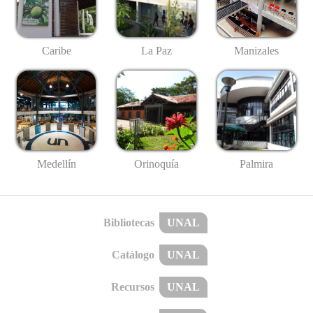
Caribe
La Paz
Manizales
Medellín
Palmira
Orinoquía
Bibliotecas
UNAL
Catálogo
UNAL
Recursos
UNAL