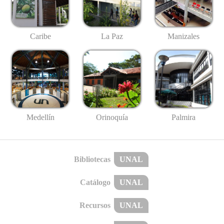
Caribe
La Paz
Manizales
Medellín
Palmira
Orinoquía
Bibliotecas
UNAL
Catálogo
UNAL
Recursos
UNAL