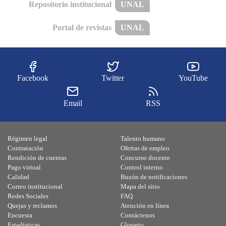
Repositorio institucional
UNAL
Portal de revistas
UNAL
Facebook
Twitter
YouTube
Email
RSS
Régimen legal
Talento humano
Contratación
Ofertas de empleo
Rendición de cuentas
Concurso docente
Pago virtual
Control interno
Calidad
Buzón de notificaciones
Correo institucional
Mapa del sitio
Redes Sociales
FAQ
Quejas y reclamos
Atención en línea
Encuesta
Contáctenos
Estadísticas
Glosario