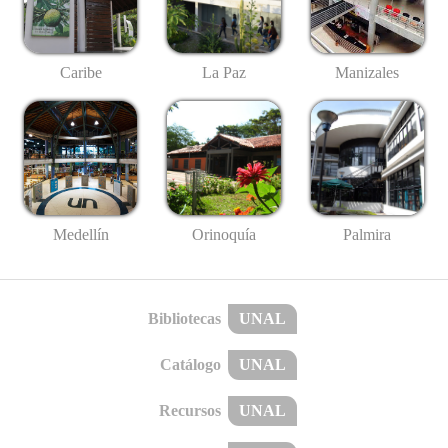
Caribe
La Paz
Manizales
Medellín
Palmira
Orinoquía
Bibliotecas
UNAL
Catálogo
UNAL
Recursos
UNAL