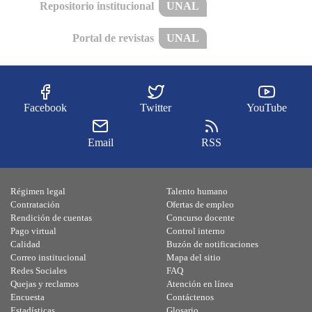
Repositorio institucional
UNAL
Portal de revistas
UNAL
Facebook
Twitter
YouTube
Email
RSS
Régimen legal
Talento humano
Contratación
Ofertas de empleo
Rendición de cuentas
Concurso docente
Pago virtual
Control interno
Calidad
Buzón de notificaciones
Correo institucional
Mapa del sitio
Redes Sociales
FAQ
Quejas y reclamos
Atención en línea
Encuesta
Contáctenos
Estadísticas
Glosario