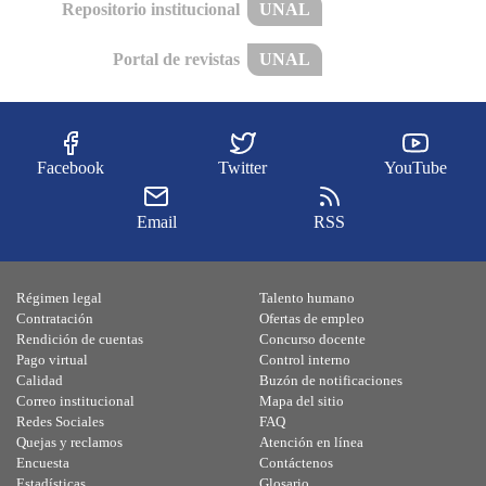
Repositorio institucional
UNAL
Portal de revistas
UNAL
Facebook
Twitter
YouTube
Email
RSS
Régimen legal
Talento humano
Contratación
Ofertas de empleo
Rendición de cuentas
Concurso docente
Pago virtual
Control interno
Calidad
Buzón de notificaciones
Correo institucional
Mapa del sitio
Redes Sociales
FAQ
Quejas y reclamos
Atención en línea
Encuesta
Contáctenos
Estadísticas
Glosario