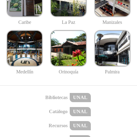
Caribe
La Paz
Manizales
Medellín
Palmira
Orinoquía
Bibliotecas
UNAL
Catálogo
UNAL
Recursos
UNAL