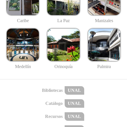
Caribe
La Paz
Manizales
Medellín
Palmira
Orinoquía
Bibliotecas
UNAL
Catálogo
UNAL
Recursos
UNAL