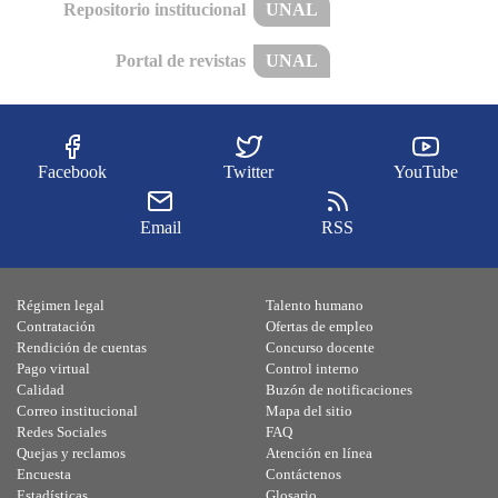
Repositorio institucional
UNAL
Portal de revistas
UNAL
Facebook
Twitter
YouTube
Email
RSS
Régimen legal
Talento humano
Contratación
Ofertas de empleo
Rendición de cuentas
Concurso docente
Pago virtual
Control interno
Calidad
Buzón de notificaciones
Correo institucional
Mapa del sitio
Redes Sociales
FAQ
Quejas y reclamos
Atención en línea
Encuesta
Contáctenos
Estadísticas
Glosario