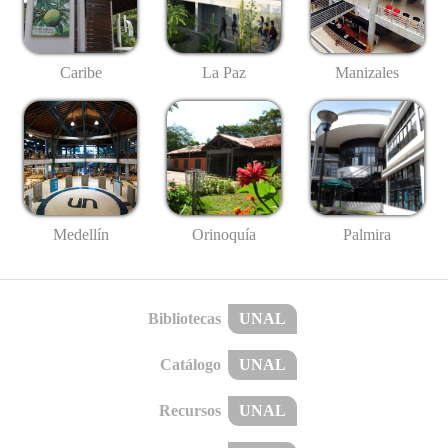
Caribe
La Paz
Manizales
Medellín
Palmira
Orinoquía
Bibliotecas
UNAL
Catálogo
UNAL
Recursos
UNAL