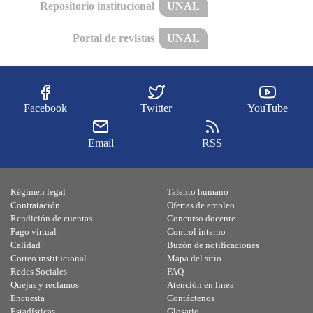
Repositorio institucional
UNAL
Portal de revistas
UNAL
Facebook
Twitter
YouTube
Email
RSS
Régimen legal
Talento humano
Contratación
Ofertas de empleo
Rendición de cuentas
Concurso docente
Pago virtual
Control interno
Calidad
Buzón de notificaciones
Correo institucional
Mapa del sitio
Redes Sociales
FAQ
Quejas y reclamos
Atención en línea
Encuesta
Contáctenos
Estadísticas
Glosario