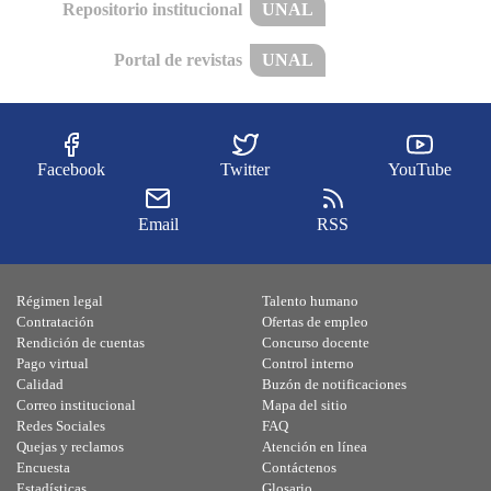
Repositorio institucional
UNAL
Portal de revistas
UNAL
Facebook
Twitter
YouTube
Email
RSS
Régimen legal
Talento humano
Contratación
Ofertas de empleo
Rendición de cuentas
Concurso docente
Pago virtual
Control interno
Calidad
Buzón de notificaciones
Correo institucional
Mapa del sitio
Redes Sociales
FAQ
Quejas y reclamos
Atención en línea
Encuesta
Contáctenos
Estadísticas
Glosario