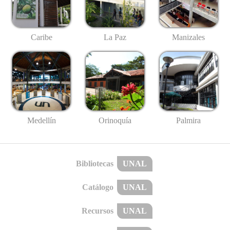
Caribe
La Paz
Manizales
Medellín
Palmira
Orinoquía
Bibliotecas
UNAL
Catálogo
UNAL
Recursos
UNAL