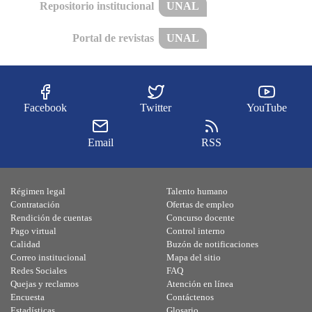
Repositorio institucional
UNAL
Portal de revistas
UNAL
Facebook
Twitter
YouTube
Email
RSS
Régimen legal
Talento humano
Contratación
Ofertas de empleo
Rendición de cuentas
Concurso docente
Pago virtual
Control interno
Calidad
Buzón de notificaciones
Correo institucional
Mapa del sitio
Redes Sociales
FAQ
Quejas y reclamos
Atención en línea
Encuesta
Contáctenos
Estadísticas
Glosario