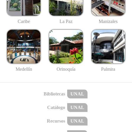
Caribe
La Paz
Manizales
Medellín
Palmira
Orinoquía
Bibliotecas
UNAL
Catálogo
UNAL
Recursos
UNAL