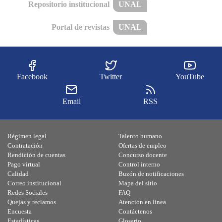
Repositorio institucional
UNAL
Portal de revistas
UNAL
Facebook
Twitter
YouTube
Email
RSS
Régimen legal
Talento humano
Contratación
Ofertas de empleo
Rendición de cuentas
Concurso docente
Pago virtual
Control interno
Calidad
Buzón de notificaciones
Correo institucional
Mapa del sitio
Redes Sociales
FAQ
Quejas y reclamos
Atención en línea
Encuesta
Contáctenos
Estadísticas
Glosario