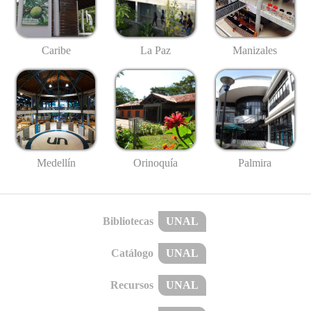
Caribe
La Paz
Manizales
Medellín
Palmira
Orinoquía
Bibliotecas
UNAL
Catálogo
UNAL
Recursos
UNAL