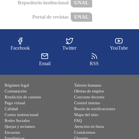
Repositorio institucional
UNAL
Portal de revistas
UNAL
Facebook
Twitter
YouTube
Email
RSS
Régimen legal
Talento humano
Contratación
Ofertas de empleo
Rendición de cuentas
Concurso docente
Pago virtual
Control interno
Calidad
Buzón de notificaciones
Correo institucional
Mapa del sitio
Redes Sociales
FAQ
Quejas y reclamos
Atención en línea
Encuesta
Contáctenos
Estadísticas
Glosario