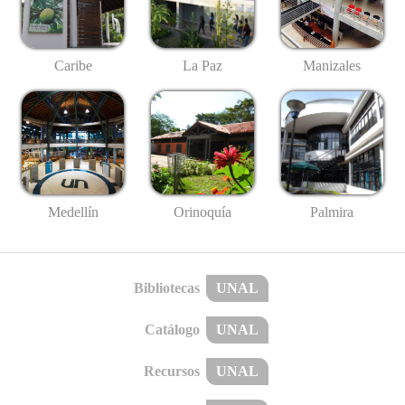
Caribe
La Paz
Manizales
Medellín
Palmira
Orinoquía
Bibliotecas
UNAL
Catálogo
UNAL
Recursos
UNAL