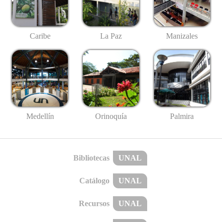
Caribe
La Paz
Manizales
Medellín
Palmira
Orinoquía
Bibliotecas
UNAL
Catálogo
UNAL
Recursos
UNAL