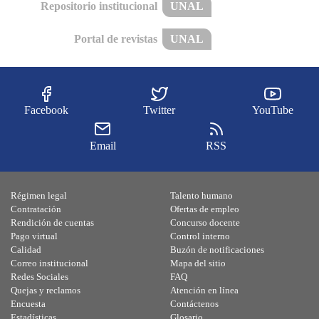
Repositorio institucional
UNAL
Portal de revistas
UNAL
Facebook
Twitter
YouTube
Email
RSS
Régimen legal
Talento humano
Contratación
Ofertas de empleo
Rendición de cuentas
Concurso docente
Pago virtual
Control interno
Calidad
Buzón de notificaciones
Correo institucional
Mapa del sitio
Redes Sociales
FAQ
Quejas y reclamos
Atención en línea
Encuesta
Contáctenos
Estadísticas
Glosario