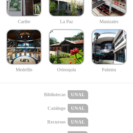
Caribe
La Paz
Manizales
Medellín
Palmira
Orinoquía
Bibliotecas
UNAL
Catálogo
UNAL
Recursos
UNAL