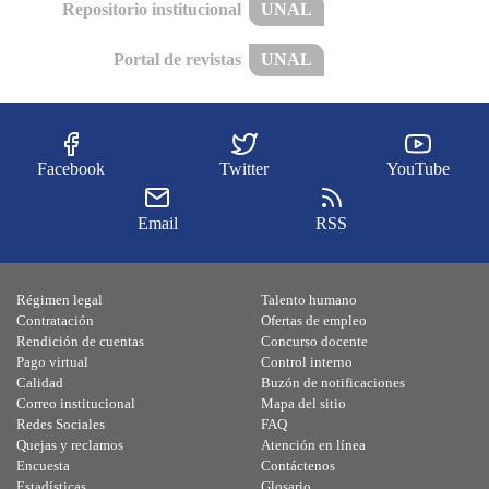
Repositorio institucional
UNAL
Portal de revistas
UNAL
Facebook
Twitter
YouTube
Email
RSS
Régimen legal
Talento humano
Contratación
Ofertas de empleo
Rendición de cuentas
Concurso docente
Pago virtual
Control interno
Calidad
Buzón de notificaciones
Correo institucional
Mapa del sitio
Redes Sociales
FAQ
Quejas y reclamos
Atención en línea
Encuesta
Contáctenos
Estadísticas
Glosario