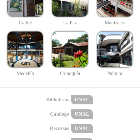
Caribe
La Paz
Manizales
Medellín
Palmira
Orinoquía
Bibliotecas
UNAL
Catálogo
UNAL
Recursos
UNAL