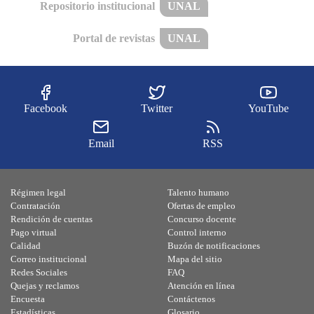
Repositorio institucional
UNAL
Portal de revistas
UNAL
Facebook
Twitter
YouTube
Email
RSS
Régimen legal
Talento humano
Contratación
Ofertas de empleo
Rendición de cuentas
Concurso docente
Pago virtual
Control interno
Calidad
Buzón de notificaciones
Correo institucional
Mapa del sitio
Redes Sociales
FAQ
Quejas y reclamos
Atención en línea
Encuesta
Contáctenos
Estadísticas
Glosario