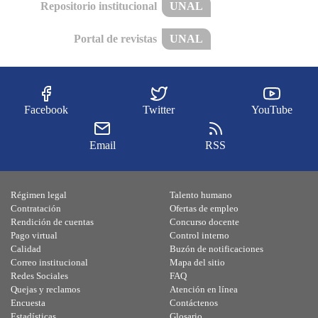
Repositorio institucional
UNAL
Portal de revistas
UNAL
Facebook
Twitter
YouTube
Email
RSS
Régimen legal
Talento humano
Contratación
Ofertas de empleo
Rendición de cuentas
Concurso docente
Pago virtual
Control interno
Calidad
Buzón de notificaciones
Correo institucional
Mapa del sitio
Redes Sociales
FAQ
Quejas y reclamos
Atención en línea
Encuesta
Contáctenos
Estadísticas
Glosario