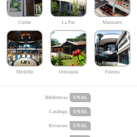
Caribe
La Paz
Manizales
Medellín
Palmira
Orinoquía
Bibliotecas
UNAL
Catálogo
UNAL
Recursos
UNAL