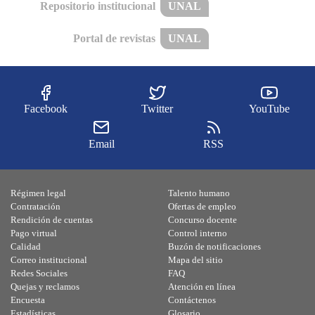
Repositorio institucional
UNAL
Portal de revistas
UNAL
Facebook
Twitter
YouTube
Email
RSS
Régimen legal
Talento humano
Contratación
Ofertas de empleo
Rendición de cuentas
Concurso docente
Pago virtual
Control interno
Calidad
Buzón de notificaciones
Correo institucional
Mapa del sitio
Redes Sociales
FAQ
Quejas y reclamos
Atención en línea
Encuesta
Contáctenos
Estadísticas
Glosario