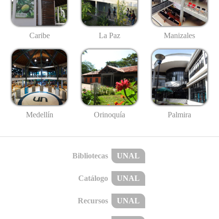
Caribe
La Paz
Manizales
Medellín
Palmira
Orinoquía
Bibliotecas
UNAL
Catálogo
UNAL
Recursos
UNAL