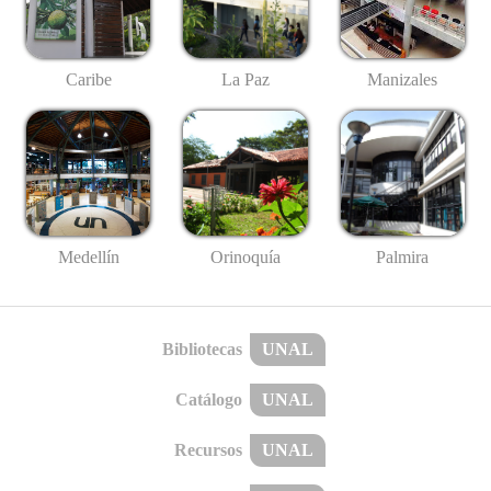
Caribe
La Paz
Manizales
Medellín
Palmira
Orinoquía
Bibliotecas
UNAL
Catálogo
UNAL
Recursos
UNAL