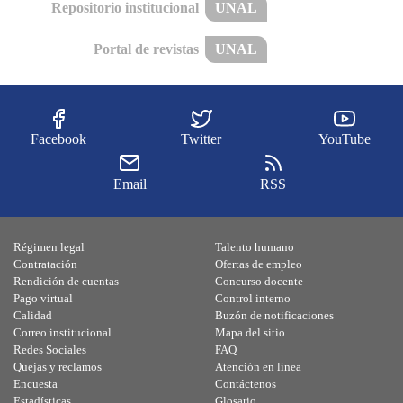
Repositorio institucional
UNAL
Portal de revistas
UNAL
Facebook
Twitter
YouTube
Email
RSS
Régimen legal
Talento humano
Contratación
Ofertas de empleo
Rendición de cuentas
Concurso docente
Pago virtual
Control interno
Calidad
Buzón de notificaciones
Correo institucional
Mapa del sitio
Redes Sociales
FAQ
Quejas y reclamos
Atención en línea
Encuesta
Contáctenos
Estadísticas
Glosario