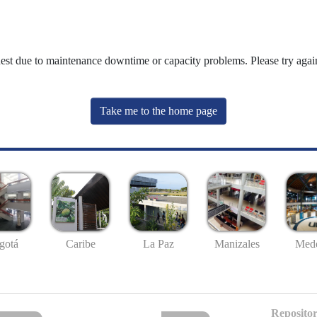
uest due to maintenance downtime or capacity problems. Please try again
Take me to the home page
gotá
Caribe
La Paz
Manizales
Mede
Repositor