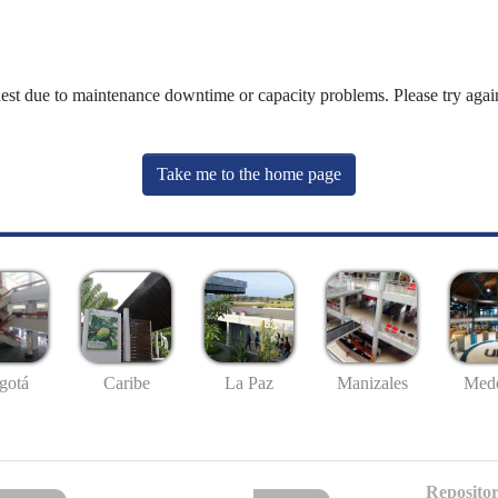
uest due to maintenance downtime or capacity problems. Please try again
Take me to the home page
gotá
Caribe
La Paz
Manizales
Mede
Repositor