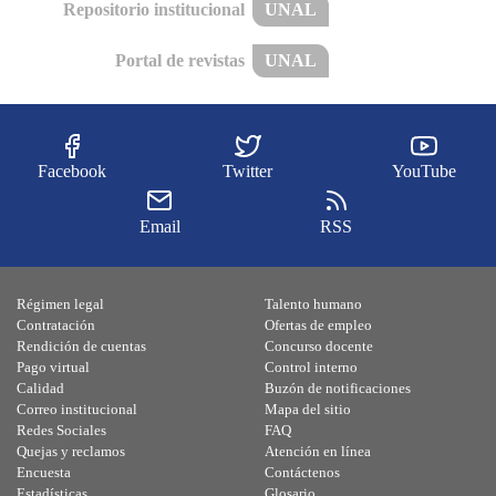
Repositorio institucional
UNAL
Portal de revistas
UNAL
Facebook
Twitter
YouTube
Email
RSS
Régimen legal
Talento humano
Contratación
Ofertas de empleo
Rendición de cuentas
Concurso docente
Pago virtual
Control interno
Calidad
Buzón de notificaciones
Correo institucional
Mapa del sitio
Redes Sociales
FAQ
Quejas y reclamos
Atención en línea
Encuesta
Contáctenos
Estadísticas
Glosario