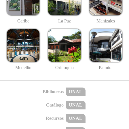
Caribe
La Paz
Manizales
Medellín
Palmira
Orinoquía
Bibliotecas
UNAL
Catálogo
UNAL
Recursos
UNAL