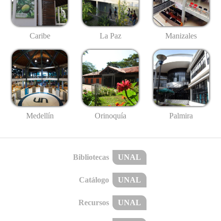
Caribe
La Paz
Manizales
Medellín
Palmira
Orinoquía
Bibliotecas
UNAL
Catálogo
UNAL
Recursos
UNAL