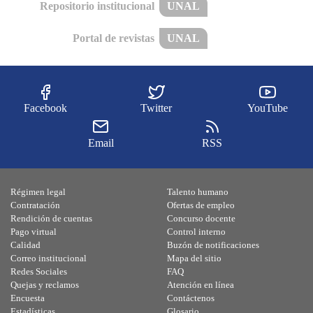
Repositorio institucional
UNAL
Portal de revistas
UNAL
Facebook
Twitter
YouTube
Email
RSS
Régimen legal
Talento humano
Contratación
Ofertas de empleo
Rendición de cuentas
Concurso docente
Pago virtual
Control interno
Calidad
Buzón de notificaciones
Correo institucional
Mapa del sitio
Redes Sociales
FAQ
Quejas y reclamos
Atención en línea
Encuesta
Contáctenos
Estadísticas
Glosario