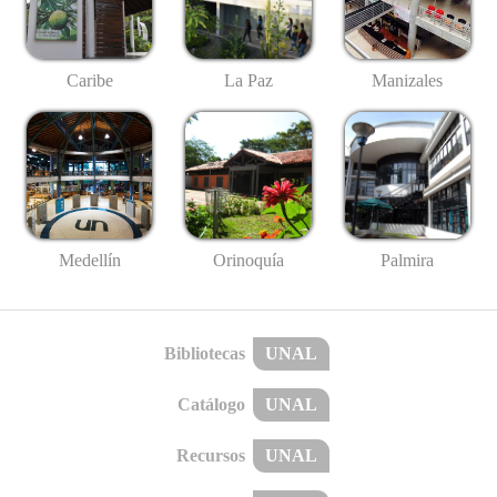
Caribe
La Paz
Manizales
Medellín
Palmira
Orinoquía
Bibliotecas
UNAL
Catálogo
UNAL
Recursos
UNAL