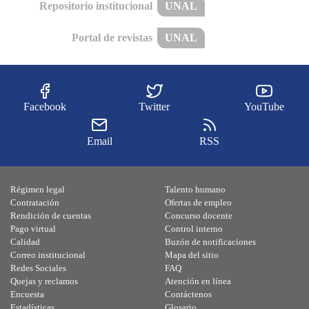
Repositorio institucional
UNAL
Portal de revistas
UNAL
Facebook
Twitter
YouTube
Email
RSS
Régimen legal
Talento humano
Contratación
Ofertas de empleo
Rendición de cuentas
Concurso docente
Pago virtual
Control interno
Calidad
Buzón de notificaciones
Correo institucional
Mapa del sitio
Redes Sociales
FAQ
Quejas y reclamos
Atención en línea
Encuesta
Contáctenos
Estadísticas
Glosario