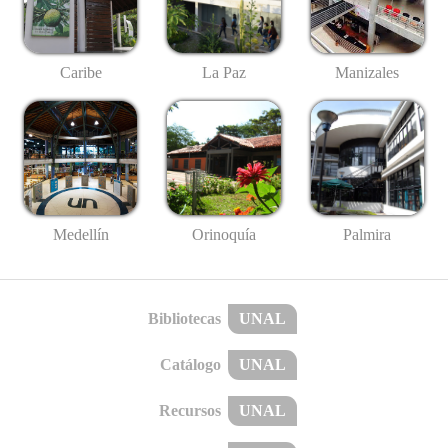
Caribe
La Paz
Manizales
Medellín
Palmira
Orinoquía
Bibliotecas
UNAL
Catálogo
UNAL
Recursos
UNAL