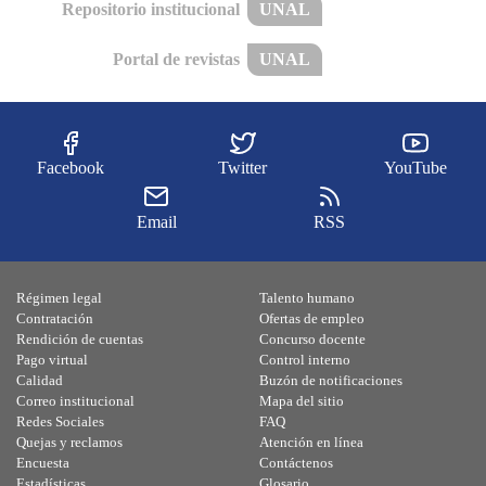
Repositorio institucional
UNAL
Portal de revistas
UNAL
Facebook
Twitter
YouTube
Email
RSS
Régimen legal
Talento humano
Contratación
Ofertas de empleo
Rendición de cuentas
Concurso docente
Pago virtual
Control interno
Calidad
Buzón de notificaciones
Correo institucional
Mapa del sitio
Redes Sociales
FAQ
Quejas y reclamos
Atención en línea
Encuesta
Contáctenos
Estadísticas
Glosario