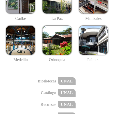
Caribe
La Paz
Manizales
Medellín
Palmira
Orinoquía
Bibliotecas
UNAL
Catálogo
UNAL
Recursos
UNAL