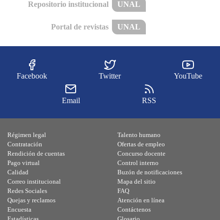
Repositorio institucional
UNAL
Portal de revistas
UNAL
Facebook
Twitter
YouTube
Email
RSS
Régimen legal
Talento humano
Contratación
Ofertas de empleo
Rendición de cuentas
Concurso docente
Pago virtual
Control interno
Calidad
Buzón de notificaciones
Correo institucional
Mapa del sitio
Redes Sociales
FAQ
Quejas y reclamos
Atención en línea
Encuesta
Contáctenos
Estadísticas
Glosario