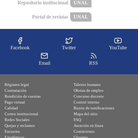
Repositorio institucional
UNAL
Portal de revistas
UNAL
Facebook
Twitter
YouTube
Email
RSS
Régimen legal
Talento humano
Contratación
Ofertas de empleo
Rendición de cuentas
Concurso docente
Pago virtual
Control interno
Calidad
Buzón de notificaciones
Correo institucional
Mapa del sitio
Redes Sociales
FAQ
Quejas y reclamos
Atención en línea
Encuesta
Contáctenos
Estadísticas
Glosario