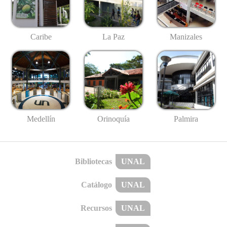
Caribe
La Paz
Manizales
Medellín
Palmira
Orinoquía
Bibliotecas
UNAL
Catálogo
UNAL
Recursos
UNAL