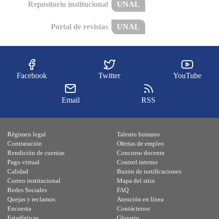
Repositorio institucional
UNAL
Portal de revistas
UNAL
Facebook
Twitter
YouTube
Email
RSS
Régimen legal
Talento humano
Contratación
Ofertas de empleo
Rendición de cuentas
Concurso docente
Pago virtual
Control interno
Calidad
Buzón de notificaciones
Correo institucional
Mapa del sitio
Redes Sociales
FAQ
Quejas y reclamos
Atención en línea
Encuesta
Contáctenos
Estadísticas
Glosario