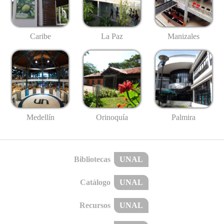
Caribe
La Paz
Manizales
Medellín
Palmira
Orinoquía
Bibliotecas
UNAL
Catálogo
UNAL
Recursos
UNAL