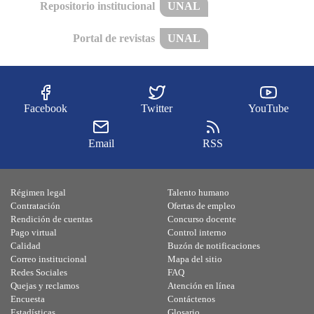
Repositorio institucional
UNAL
Portal de revistas
UNAL
Facebook
Twitter
YouTube
Email
RSS
Régimen legal
Talento humano
Contratación
Ofertas de empleo
Rendición de cuentas
Concurso docente
Pago virtual
Control interno
Calidad
Buzón de notificaciones
Correo institucional
Mapa del sitio
Redes Sociales
FAQ
Quejas y reclamos
Atención en línea
Encuesta
Contáctenos
Estadísticas
Glosario