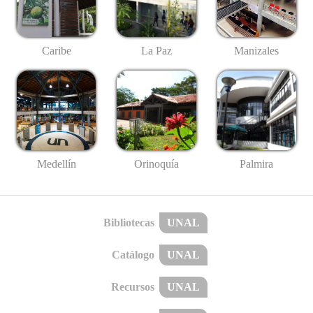
Caribe
La Paz
Manizales
Medellín
Palmira
Orinoquía
Bibliotecas
UNAL
Catálogo
UNAL
Recursos
UNAL