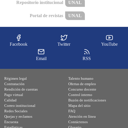
Repositorio institucional
UNAL
Portal de revistas
UNAL
Facebook
Twitter
YouTube
Email
RSS
Régimen legal
Talento humano
Contratación
Ofertas de empleo
Rendición de cuentas
Concurso docente
Pago virtual
Control interno
Calidad
Buzón de notificaciones
Correo institucional
Mapa del sitio
Redes Sociales
FAQ
Quejas y reclamos
Atención en línea
Encuesta
Contáctenos
Estadísticas
Glosario