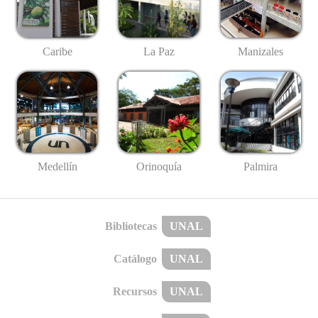
Caribe
La Paz
Manizales
Medellín
Palmira
Orinoquía
Bibliotecas
UNAL
Catálogo
UNAL
Recursos
UNAL