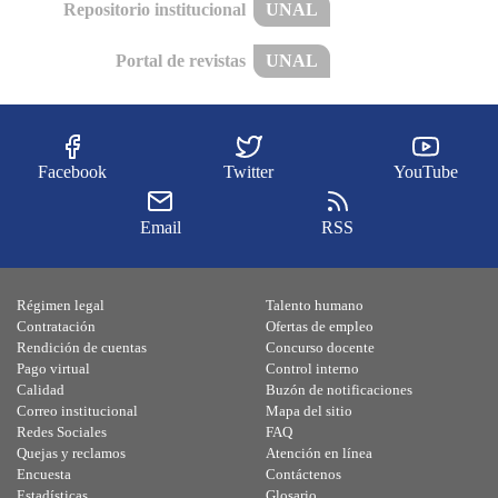
Repositorio institucional
UNAL
Portal de revistas
UNAL
Facebook
Twitter
YouTube
Email
RSS
Régimen legal
Talento humano
Contratación
Ofertas de empleo
Rendición de cuentas
Concurso docente
Pago virtual
Control interno
Calidad
Buzón de notificaciones
Correo institucional
Mapa del sitio
Redes Sociales
FAQ
Quejas y reclamos
Atención en línea
Encuesta
Contáctenos
Estadísticas
Glosario