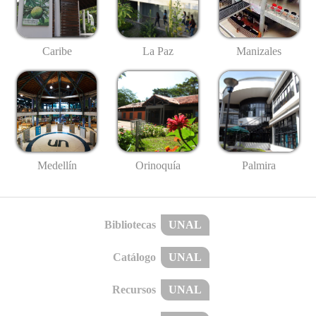
Caribe
La Paz
Manizales
Medellín
Palmira
Orinoquía
Bibliotecas
UNAL
Catálogo
UNAL
Recursos
UNAL