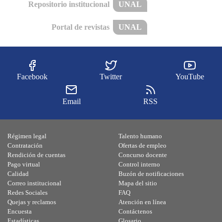
Repositorio institucional
UNAL
Portal de revistas
UNAL
Facebook
Twitter
YouTube
Email
RSS
Régimen legal
Talento humano
Contratación
Ofertas de empleo
Rendición de cuentas
Concurso docente
Pago virtual
Control interno
Calidad
Buzón de notificaciones
Correo institucional
Mapa del sitio
Redes Sociales
FAQ
Quejas y reclamos
Atención en línea
Encuesta
Contáctenos
Estadísticas
Glosario