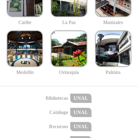
Caribe
La Paz
Manizales
Medellín
Palmira
Orinoquía
Bibliotecas
UNAL
Catálogo
UNAL
Recursos
UNAL