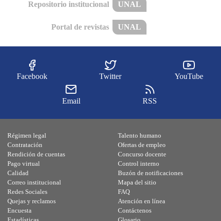
Repositorio institucional
UNAL
Portal de revistas
UNAL
Facebook
Twitter
YouTube
Email
RSS
Régimen legal
Talento humano
Contratación
Ofertas de empleo
Rendición de cuentas
Concurso docente
Pago virtual
Control interno
Calidad
Buzón de notificaciones
Correo institucional
Mapa del sitio
Redes Sociales
FAQ
Quejas y reclamos
Atención en línea
Encuesta
Contáctenos
Estadísticas
Glosario