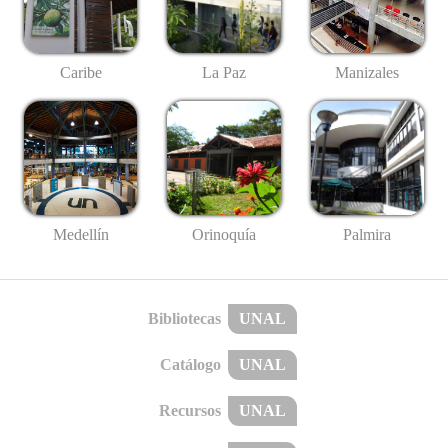
Caribe
La Paz
Manizales
Medellín
Palmira
Orinoquía
Bibliotecas
UNAL
Catálogo
UNAL
Recursos
UNAL