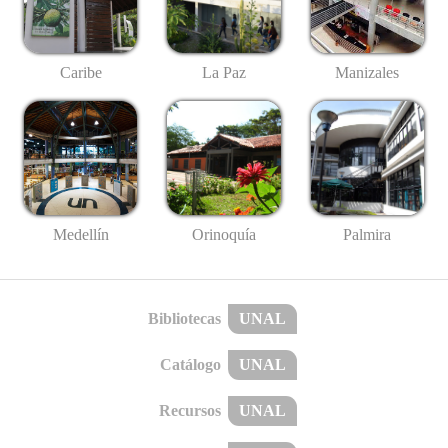
Caribe
La Paz
Manizales
Medellín
Palmira
Orinoquía
Bibliotecas
UNAL
Catálogo
UNAL
Recursos
UNAL