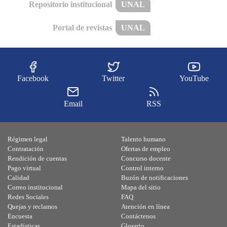
Repositorio institucional
UNAL
Portal de revistas
UNAL
Facebook
Twitter
YouTube
Email
RSS
Régimen legal
Talento humano
Contratación
Ofertas de empleo
Rendición de cuentas
Concurso docente
Pago virtual
Control interno
Calidad
Buzón de notificaciones
Correo institucional
Mapa del sitio
Redes Sociales
FAQ
Quejas y reclamos
Atención en línea
Encuesta
Contáctenos
Estadísticas
Glosario