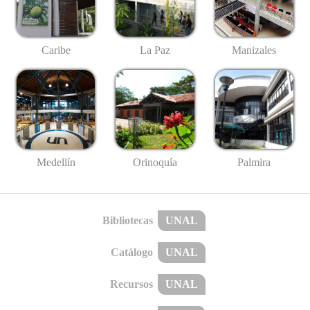
Caribe
La Paz
Manizales
Medellín
Palmira
Orinoquía
Bibliotecas
UNAL
Catálogo
UNAL
Recursos
UNAL