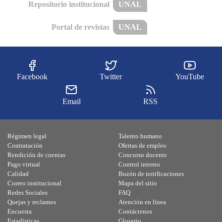
Repositorio institucional
UNAL
Portal de revistas
UNAL
Facebook
Twitter
YouTube
Email
RSS
Régimen legal
Talento humano
Contratación
Ofertas de empleo
Rendición de cuentas
Concurso docente
Pago virtual
Control interno
Calidad
Buzón de notificaciones
Correo institucional
Mapa del sitio
Redes Sociales
FAQ
Quejas y reclamos
Atención en línea
Encuesta
Contáctenos
Estadísticas
Glosario