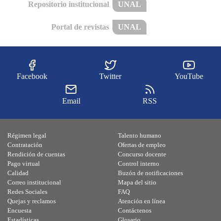
Repositorio institucional
UNAL
Portal de revistas
UNAL
Facebook
Twitter
YouTube
Email
RSS
Régimen legal
Talento humano
Contratación
Ofertas de empleo
Rendición de cuentas
Concurso docente
Pago virtual
Control interno
Calidad
Buzón de notificaciones
Correo institucional
Mapa del sitio
Redes Sociales
FAQ
Quejas y reclamos
Atención en línea
Encuesta
Contáctenos
Estadísticas
Glosario