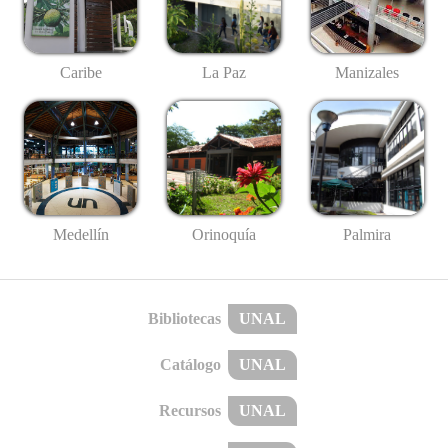
Caribe
La Paz
Manizales
Medellín
Palmira
Orinoquía
Bibliotecas
UNAL
Catálogo
UNAL
Recursos
UNAL