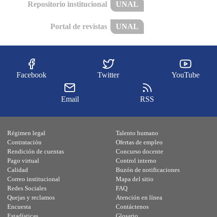
Repositorio institucional
UNAL
Portal de revistas
UNAL
Facebook
Twitter
YouTube
Email
RSS
Régimen legal
Talento humano
Contratación
Ofertas de empleo
Rendición de cuentas
Concurso docente
Pago virtual
Control interno
Calidad
Buzón de notificaciones
Correo institucional
Mapa del sitio
Redes Sociales
FAQ
Quejas y reclamos
Atención en línea
Encuesta
Contáctenos
Estadísticas
Glosario