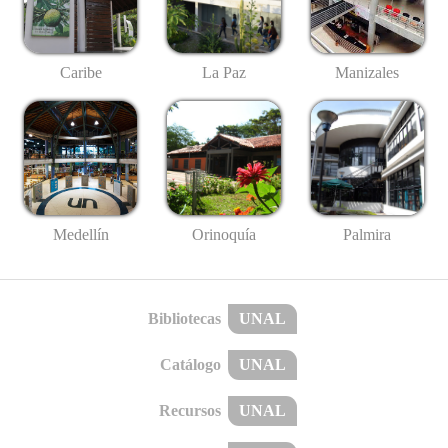
Caribe
La Paz
Manizales
Medellín
Palmira
Orinoquía
Bibliotecas
UNAL
Catálogo
UNAL
Recursos
UNAL